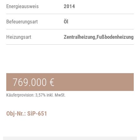
Energieausweis
2014
Befeuerungsart
Öl
Heizungsart
Zentralheizung,Fußbodenheizung
769.000 €
Käuferprovision: 3,57% inkl. MwSt.
Obj-Nr.: SiP-651