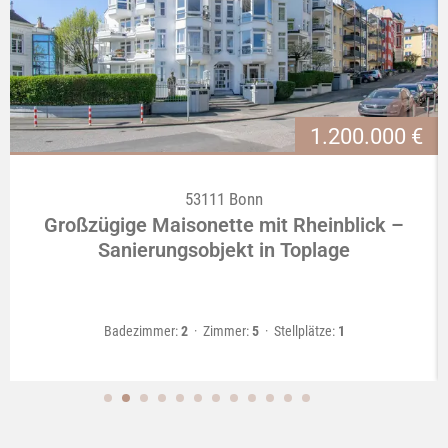
1.200.000 €
53111
Bonn
Großzügige Maisonette mit Rheinblick –
Sanierungsobjekt in Toplage
Badezimmer:
2
  ·  
Zimmer:
5
  ·  
Stellplätze:
1
1
2
3
4
5
6
7
8
9
10
11
12