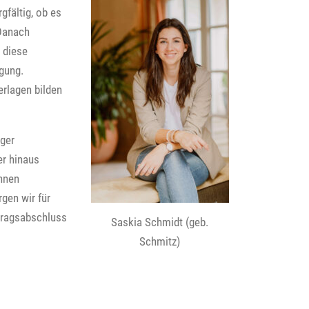
gfältig, ob es
 Danach
 diese
ügung.
erlagen bilden
iger
er hinaus
Ihnen
gen wir für
tragsabschluss
Saskia Schmidt (geb.
Schmitz)