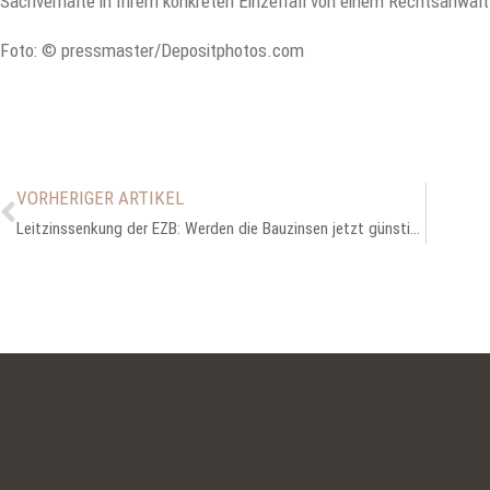
Sachverhalte in Ihrem konkreten Einzelfall von einem Rechtsanwalt
Foto: © pressmaster/Depositphotos.com
VORHERIGER ARTIKEL
Leitzinssenkung der EZB: Werden die Bauzinsen jetzt günstiger?