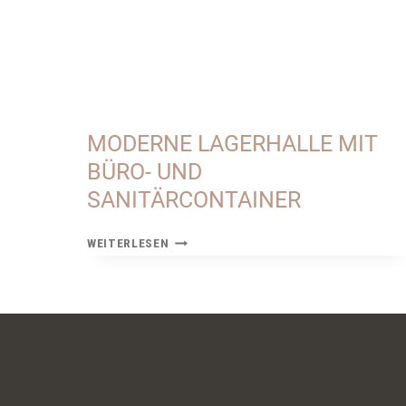
ZUHAUSE
ZUM
ANKOMMEN
MODERNE LAGERHALLE MIT
BÜRO- UND
SANITÄRCONTAINER
MODERNE
WEITERLESEN
LAGERHALLE
MIT
BÜRO-
UND
SANITÄRCONTAINER