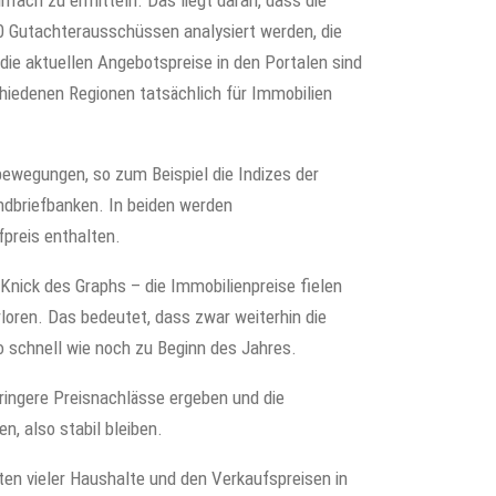
infach zu ermitteln. Das liegt daran, dass die
0 Gutachterausschüssen analysiert werden, die
die aktuellen Angebotspreise in den Portalen sind
hiedenen Regionen tatsächlich für Immobilien
bewegungen, so zum Beispiel die Indizes der
dbriefbanken. In beiden werden
fpreis enthalten.
nick des Graphs – die Immobilienpreise fielen
loren. Das bedeutet, dass zwar weiterhin die
o schnell wie noch zu Beginn des Jahres.
ringere Preisnachlässe ergeben und die
, also stabil bleiben.
en vieler Haushalte und den Verkaufspreisen in