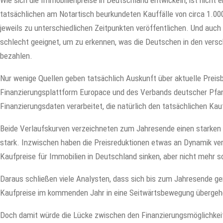
Wie sich die Immobilienpreise in Deutschland entwickeln, ist nicht e
tatsächlichen am Notartisch beurkundeten Kauffälle von circa 1.00
jeweils zu unterschiedlichen Zeitpunkten veröffentlichen. Und auch 
schlecht geeignet, um zu erkennen, was die Deutschen in den versc
bezahlen.
Nur wenige Quellen geben tatsächlich Auskunft über aktuelle Preis
Finanzierungsplattform Europace und des Verbands deutscher Pfan
Finanzierungsdaten verarbeitet, die natürlich den tatsächlichen Kau
Beide Verlaufskurven verzeichneten zum Jahresende einen starken K
stark. Inzwischen haben die Preisreduktionen etwas an Dynamik ver
Kaufpreise für Immobilien in Deutschland sinken, aber nicht mehr s
Daraus schließen viele Analysten, dass sich bis zum Jahresende ge
Kaufpreise im kommenden Jahr in eine Seitwärtsbewegung übergehen
Doch damit würde die Lücke zwischen den Finanzierungsmöglichkeit