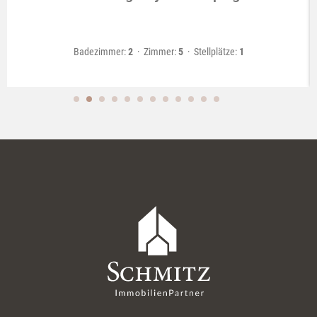
Badezimmer:
2
  ·  
Zimmer:
5
  ·  
Stellplätze:
1
1
2
3
4
5
6
7
8
9
10
11
12