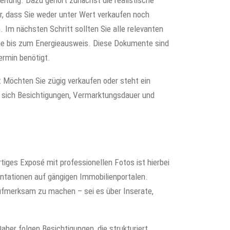
reitung. Dazu gehört zunächst die realistische
r, dass Sie weder unter Wert verkaufen noch
 Im nächsten Schritt sollten Sie alle relevanten
 bis zum Energieausweis. Diese Dokumente sind
ermin benötigt.
n: Möchten Sie zügig verkaufen oder steht ein
n sich Besichtigungen, Vermarktungsdauer und
tiges Exposé mit professionellen Fotos ist hierbei
sentationen auf gängigen Immobilienportalen.
ufmerksam zu machen – sei es über Inserate,
aher folgen Besichtigungen, die strukturiert