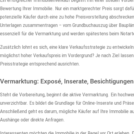
Ein erfolgreicher Immobilienverkauf beginnt mit einer soliden Vorbe
Bewertung Ihrer Immobilie. Nur ein marktgerechter Preis sorgt dafü
potenzielle Käufer durch eine zu hohe Preisvorstellung abschrecken.
Unterlagen zusammentragen – vom Grundbuchauszug über Baupläne
essenziell für die Vermarktung und werden spätestens beim Notart
Zusätzlich lohnt es sich, eine klare Verkaufsstrategie zu entwickel
möglichst hoher Verkaufspreis im Vordergrund? Je nach Ziel lasse
Preisstrategie entsprechend ausrichten.
Vermarktung: Exposé, Inserate, Besichtigungen
Steht die Vorbereitung, beginnt die aktive Vermarktung. Ein hochwer
unverzichtbar. Es bildet die Grundlage für Online-Inserate und Prä
Anschließend geht es darum, mögliche Käufer auf Ihre Immobilie a
Aushänge oder direkte Anfragen.
Interessenten möchten die Immobilie in der Regel vor Ort erleben. D